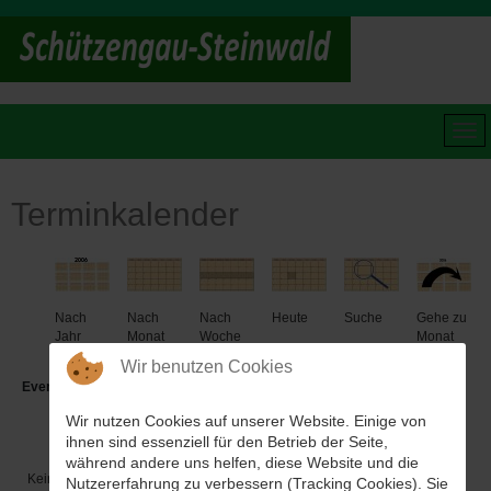
Terminkalender
Nach
Nach
Nach
Heute
Suche
Gehe zu
Jahr
Monat
Woche
Monat
Wir benutzen Cookies
Events für
Wir nutzen Cookies auf unserer Website. Einige von
Mittwoch, 04. Oktober 2023
ihnen sind essenziell für den Betrieb der Seite,
während andere uns helfen, diese Website und die
Keine Termine
Nutzererfahrung zu verbessern (Tracking Cookies). Sie