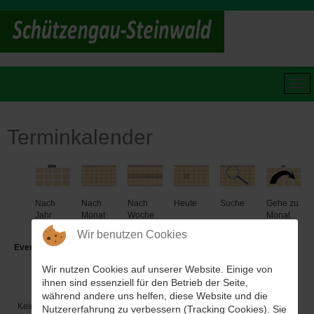
Terminkalender
Nach
Nach
Nach
Heute
Suche
Gehe zu
Jahr
Monat
Woche
Monat
Wir benutzen Cookies
Events für
Wir nutzen Cookies auf unserer Website. Einige von
Montag, 02. Oktober 2023
ihnen sind essenziell für den Betrieb der Seite,
während andere uns helfen, diese Website und die
Keine Termine
Nutzererfahrung zu verbessern (Tracking Cookies). Sie